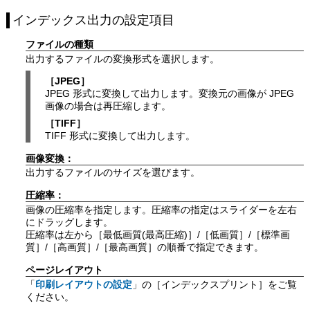
インデックス出力
の設定項目
ファイルの種類
出力するファイルの変換形式を選択します。
［
JPEG
］
JPEG 形式に変換して出力します。変換元の画像が JPEG
画像の場合は再圧縮します。
［
TIFF
］
TIFF 形式に変換して出力します。
画像変換：
出力するファイルのサイズを選びます。
圧縮率：
画像の圧縮率を指定します。圧縮率の指定はスライダーを左右
にドラッグします。
圧縮率は左から［
最低画質(最高圧縮)
］/［
低画質
］/［
標準画
質
］/［
高画質
］/［
最高画質
］の順番で指定できます。
ページレイアウト
「
印刷レイアウトの設定
」の［
インデックスプリント
］をご覧
ください。