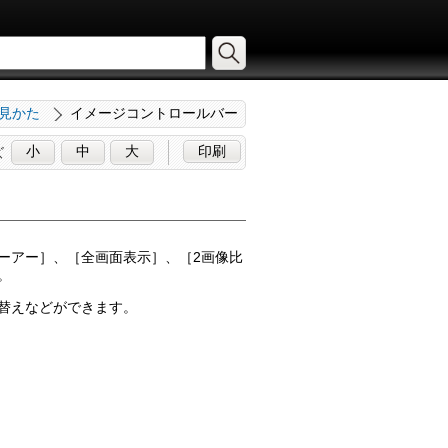
面の見かた
イメージコントロールバー
小
中
大
印刷
ズ
ーアー
］、［
全画面表示
］、［
2画像比
。
替えなどができます。