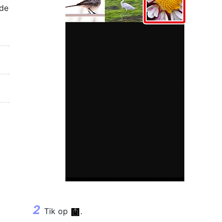
 de
Tik op
.