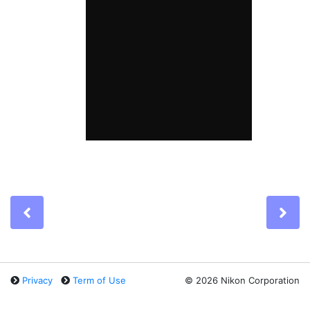
Previous
Ne
Privacy
Term of Use
©
2026 Nikon Corporation