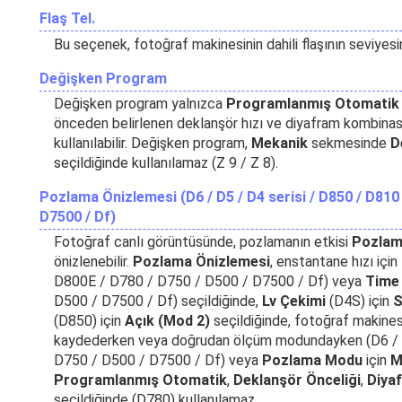
Flaş Tel.
Bu seçenek, fotoğraf makinesinin dahili flaşının seviyesini
Değişken Program
Değişken program yalnızca
Programlanmış Otomatik
önceden belirlenen deklanşör hızı ve diyafram kombinas
kullanılabilir. Değişken program,
Mekanik
sekmesinde
D
seçildiğinde kullanılamaz (Z 9 / Z 8).
Pozlama Önizlemesi (D6 / D5 / D4 serisi / D850 / D810
D7500 / Df)
Fotoğraf canlı görüntüsünde, pozlamanın etkisi
Pozlam
önizlenebilir.
Pozlama Önizlemesi
, enstantane hızı için
D800E / D780 / D750 / D500 / D7500 / Df) veya
Time
D500 / D7500 / Df) seçildiğinde,
Lv Çekimi
(D4S) için
S
(D850) için
Açık (Mod 2)
seçildiğinde, fotoğraf makines
kaydederken veya doğrudan ölçüm modundayken (D6 / 
D750 / D500 / D7500 / Df) veya
Pozlama Modu
için
M
Programlanmış Otomatik
,
Deklanşör Önceliği
,
Diya
seçildiğinde (D780) kullanılamaz.