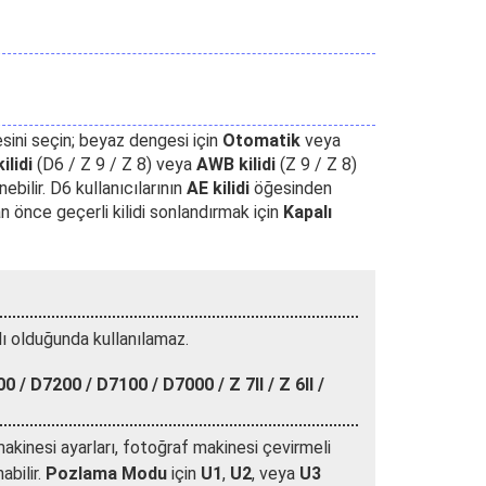
sini seçin; beyaz dengesi için
Otomatik
veya
lidi
(D6 / Z 9 / Z 8) veya
AWB kilidi
(Z 9 / Z 8)
ebilir. D6 kullanıcılarının
AE kilidi
öğesinden
önce geçerli kilidi sonlandırmak için
Kapalı
ı olduğunda kullanılamaz.
/ D7200 / D7100 / D7000 / Z 7II / Z 6II /
akinesi ayarları, fotoğraf makinesi çevirmeli
abilir.
Pozlama Modu
için
U1
,
U2
, veya
U3