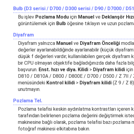
Bulb (D3 serisi / D700 / D300 serisi / D90 / D7000 / D5
Bu işlev
Pozlama Modu
için
Manuel
ve
Deklanşör Hız
görüntülemek için
Bulb
öğesine tıklayın ve uzun pozlam
Diyafram
Diyafram yalnızca
Manuel
ve
Diyafram Önceliği
modlar
değerler ayarlanabildiğinde ayarlanabilir (küçük diyafram
düşük f değerleri vardır; kullanılabilen gerçek diyafram k
bir CPU olmayan objektife bağladığınızda daha fazla bilg
başvurun.
Enst. hızı ve diya. Kilidi
>
Diyafram kilidi
içi
D810 / D810A / D800 / D800E / D700 / D500 / Z 7II / Z 6
menüsündeki
Kontrol kilidi
>
Diyafram kilidi
(Z 9 / Z 8)
unutmayın.
Pozlama Tel.
Pozlama telafisi keskin aydınlatma kontrastları içeren 
tarafından belirlenen pozlama değerini değiştirmek istedi
makinesine bağlı olarak, pozlama telafisi bazı pozlama mod
fotoğraf makinesi elkitabına bakın.