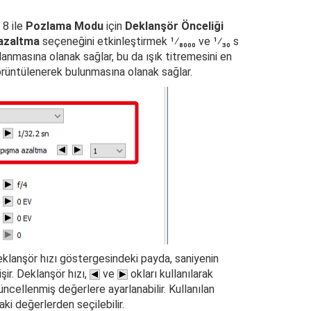
 8 ile
Pozlama Modu
için
Deklanşör Önceliği
 azaltma
seçeneğini etkinleştirmek ¹⁄₈₀₀₀ ve ¹⁄₃₀ s
lanmasına olanak sağlar, bu da ışık titremesini en
örüntülenerek bulunmasına olanak sağlar.
eklanşör hızı göstergesindeki payda, saniyenin
ir. Deklanşör hızı,
ve
okları kullanılarak
ncellenmiş değerlere ayarlanabilir. Kullanılan
aki değerlerden seçilebilir.