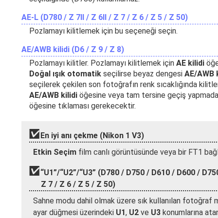
AE-L (D780 / Z 7II / Z 6II / Z 7 / Z 6 / Z 5 / Z 50)
Pozlamayı kilitlemek için bu seçeneği seçin.
AE/AWB kilidi (D6 / Z 9 / Z 8)
Pozlamayı kilitler. Pozlamayı kilitlemek için
AE kilidi
öğe
Doğal ışık otomatik
seçilirse beyaz dengesi
AE/AWB ki
seçilerek çekilen son fotoğrafın renk sıcaklığında kilitlen
AE/AWB kilidi
öğesine veya tam tersine geçiş yapmadan 
öğesine tıklaması gerekecektir.
En iyi anı çekme (Nikon 1 V3)
Etkin Seçim
film canlı görüntüsünde veya bir FT1 bağl
“U1”/“U2”/“U3” (D780 / D750 / D610 / D600 / D7500 
Z 7 / Z 6 / Z 5 / Z 50)
Sahne modu dahil olmak üzere sık kullanılan fotoğraf m
ayar düğmesi üzerindeki
U1
,
U2
ve
U3
konumlarına atan