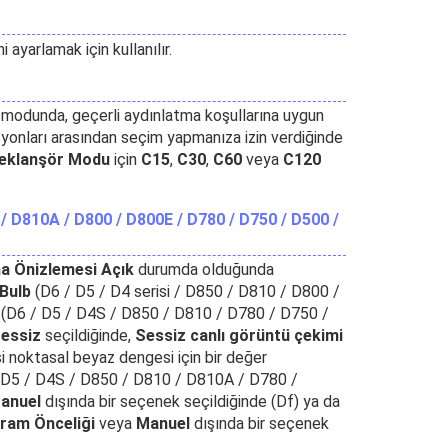
 ayarlamak için kullanılır.
modunda, geçerli aydınlatma koşullarına uygun
yonları arasından seçim yapmanıza izin verdiğinde
eklanşör Modu
için
C15
,
C30
,
C60
veya
C120
 / D810A / D800 / D800E / D780 / D750 / D500 /
a Önizlemesi Açık
durumda olduğunda
Bulb
(D6 / D5 / D4 serisi / D850 / D810 / D800 /
(D6 / D5 / D4S / D850 / D810 / D780 / D750 /
essiz
seçildiğinde,
Sessiz canlı görüntü çekimi
i noktasal beyaz dengesi için bir değer
D5 / D4S / D850 / D810 / D810A / D780 /
anuel
dışında bir seçenek seçildiğinde (Df) ya da
fram Önceliği
veya
Manuel
dışında bir seçenek