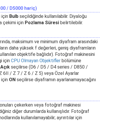
100 / D5000 hariç)
ı
için
Bulb
seçildiğinde kullanılabilir. Diyaloğu
a çekimi için
Pozlama Süresi
belirtilebilir.
ında, maksimum ve minimum diyafram arasındaki
ların daha yüksek f değerleri, geniş diyaframların
ullanılan objektife bağlıdır). Fotoğraf makinesini
i için
CPU Olmayan Objektifler
bölümüne
n
Açık
seçilirse (D6 / D5 / D4 series / D850 /
II / Z 7 / Z 6 / Z 5) veya Özel Ayarlar
 için
ON
seçilirse diyaframın ayarlanamayacağını
konuları çekerken veya fotoğraf makinesi
ğiniz diğer durumlarda kullanışlıdır. Fotoğraf
larında kullanılamayabilir; ayrıntılar için