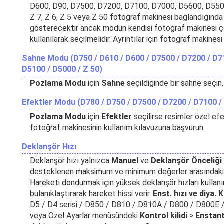
D600, D90, D7500, D7200, D7100, D7000, D5600, D5500,
Z 7, Z 6, Z 5 veya Z 50 fotoğraf makinesi bağlandığında
gösterecektir ancak modun kendisi fotoğraf makinesi çe
kullanılarak seçilmelidir. Ayrıntılar için fotoğraf makinesi
Sahne Modu (D750 / D610 / D600 / D7500 / D7200 / D71
D5100 / D5000 / Z 50)
Pozlama Modu
için
Sahne
seçildiğinde bir sahne seçin.
Efektler Modu (D780 / D750 / D7500 / D7200 / D7100 /
Pozlama Modu
için
Efektler
seçilirse resimler özel efek
fotoğraf makinesinin kullanım kılavuzuna başvurun.
Deklanşör Hızı
Deklanşör hızı yalnızca
Manuel
ve
Deklanşör Önceliği
desteklenen maksimum ve minimum değerler arasındaki de
Hareketi dondurmak için yüksek deklanşör hızları kullanın
bulanıklaştırarak hareket hissi verir.
Enst. hızı ve diya. Ki
D5 / D4 serisi / D850 / D810 / D810A / D800 / D800E / D
veya Özel Ayarlar menüsündeki
Kontrol kilidi
>
Enstanta