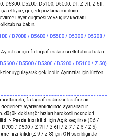
 D5300, D5200, D5100, D5000, Df, Z 7II, Z 6II,
 işaretliyse, geçerli pozlama modunu
virmeli ayar düğmesi veya işlev kadranı
 elkitabına bakın.
00 / D7000 / D5600 / D5500 / D5300 / D5200 /
 Ayrıntılar için fotoğraf makinesi elkitabına bakın.
 D5600 / D5500 / D5300 / D5200 / D5100 / Z 50)
tler uygulayarak çekilebilir. Ayrıntılar için lütfen
modlarında, fotoğraf makinesi tarafından
ğerlere ayarlanabildiğinde ayarlanabilir.
, düşük deklanşör hızları hareketli nesneleri
lidi
>
Perde hızı kilidi
için
Açık
seçilirse (D6 /
700 / D500 / Z 7II / Z 6II / Z 7 / Z 6 / Z 5)
ne hızı kilidi
(Z 9 / Z 8) için
ON
seçildiğinde