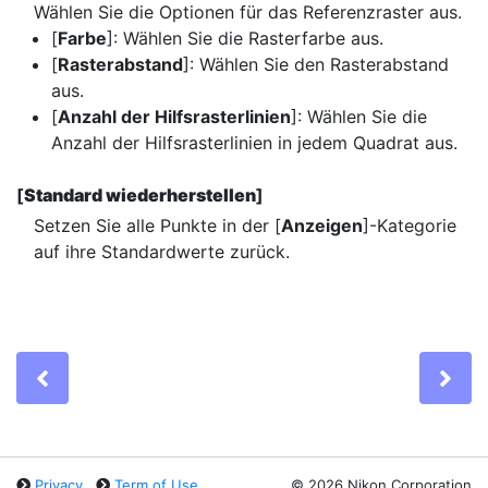
Wählen Sie die Optionen für das Referenzraster aus.
[
Farbe
]: Wählen Sie die Rasterfarbe aus.
[
Rasterabstand
]: Wählen Sie den Rasterabstand
aus.
[
Anzahl der Hilfsrasterlinien
]: Wählen Sie die
Anzahl der Hilfsrasterlinien in jedem Quadrat aus.
[
Standard wiederherstellen
]
Setzen Sie alle Punkte in der [
Anzeigen
]-Kategorie
auf ihre Standardwerte zurück.
Previous
Ne
Privacy
Term of Use
©
2026 Nikon Corporation