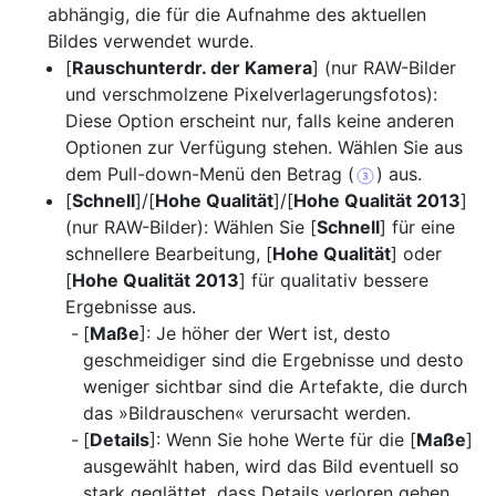
abhängig, die für die Aufnahme des aktuellen
Bildes verwendet wurde.
[
Rauschunterdr. der Kamera
] (nur RAW-Bilder
und verschmolzene Pixelverlagerungsfotos):
Diese Option erscheint nur, falls keine anderen
Optionen zur Verfügung stehen. Wählen Sie aus
dem Pull-down-Menü den Betrag (
) aus.
[
Schnell
]/[
Hohe Qualität
]/[
Hohe Qualität 2013
]
(nur RAW-Bilder): Wählen Sie [
Schnell
] für eine
schnellere Bearbeitung, [
Hohe Qualität
] oder
[
Hohe Qualität 2013
] für qualitativ bessere
Ergebnisse aus.
[
Maße
]: Je höher der Wert ist, desto
geschmeidiger sind die Ergebnisse und desto
weniger sichtbar sind die Artefakte, die durch
das »Bildrauschen« verursacht werden.
[
Details
]: Wenn Sie hohe Werte für die [
Maße
]
ausgewählt haben, wird das Bild eventuell so
stark geglättet, dass Details verloren gehen.