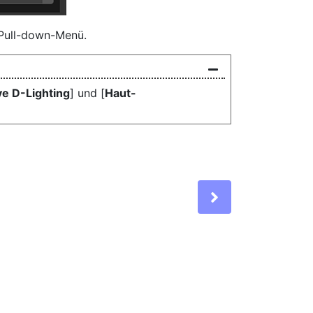
 Pull-down-Menü.
ve D-Lighting
] und [
Haut-
Next