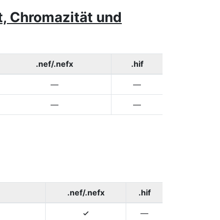
it, Chromazität und
.nef/.nefx
.hif
—
—
—
—
.nef/.nefx
.hif
—
4