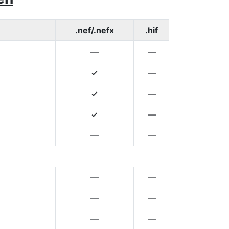
.nef/.nefx
.hif
—
—
—
4
—
4
—
4
—
—
—
—
—
—
—
—