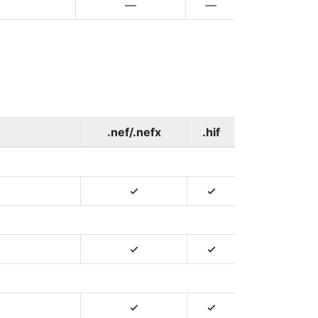
—
—
.nef/.nefx
.hif
4
4
4
4
4
4