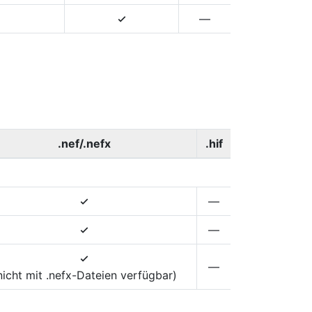
—
4
.nef/.nefx
.hif
—
4
—
4
4
—
nicht mit .nefx-Dateien verfügbar)