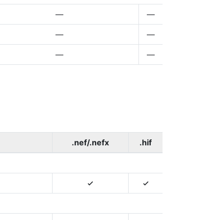
—
—
—
—
—
—
.nef/.nefx
.hif
4
4