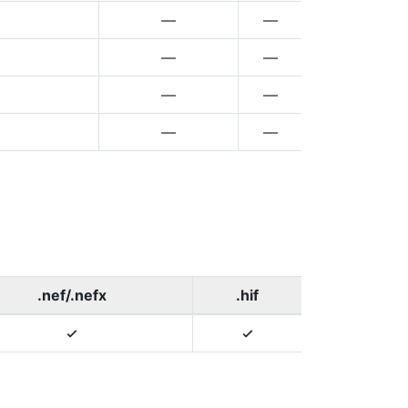
—
—
—
—
—
—
—
—
.nef/.nefx
.hif
4
4