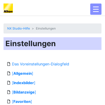
toggl
NX Studio-Hilfe
Einstellungen
Einstellungen
Das Voreinstellungen-Dialogfeld
[
Allgemein
]
[
Indexbilder
]
[
Bildanzeige
]
[
Favoriten
]