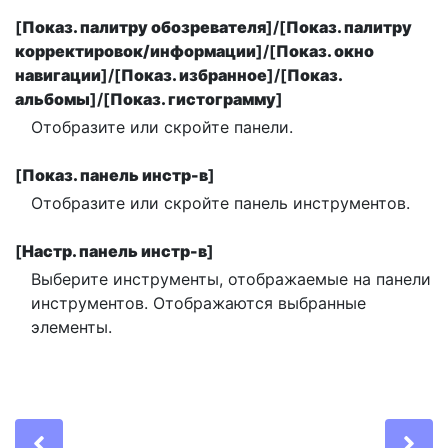
[
Показ. палитру обозревателя
]/[
Показ. палитру
корректировок/информации
]/[
Показ. окно
навигации
]/[
Показ. избранное
]/[
Показ.
альбомы
]/[
Показ. гистограмму
]
Отобразите или скройте панели.
[
Показ. панель инстр-в
]
Отобразите или скройте панель инструментов.
[
Настр. панель инстр-в
]
Выберите инструменты, отображаемые на панели
инструментов. Отображаются выбранные
элементы.
Previous
Ne