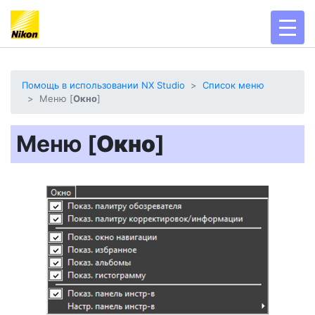
toggl
Помощь в использовании NX Studio
Список меню
Меню [
Окно
]
Меню [
Окно
]