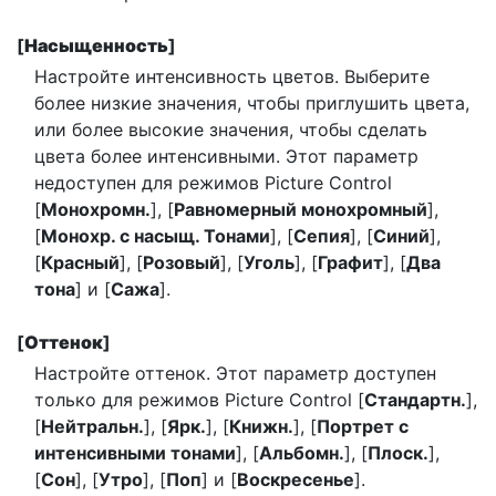
[
Насыщенность
]
Настройте интенсивность цветов. Выберите
более низкие значения, чтобы приглушить цвета,
или более высокие значения, чтобы сделать
цвета более интенсивными. Этот параметр
недоступен для режимов Picture Control
[
Монохромн.
], [
Равномерный монохромный
],
[
Монохр. с насыщ. Тонами
], [
Сепия
], [
Синий
],
[
Красный
], [
Розовый
], [
Уголь
], [
Графит
], [
Два
тона
] и [
Сажа
].
[
Оттенок
]
Настройте оттенок. Этот параметр доступен
только для режимов Picture Control [
Стандартн.
],
[
Нейтральн.
], [
Ярк.
], [
Книжн.
], [
Портрет с
интенсивными тонами
], [
Альбомн.
], [
Плоск.
],
[
Сон
], [
Утро
], [
Поп
] и [
Воскресенье
].