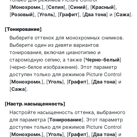
[
Монохромн.
], [
Сепия
], [
Синий
], [
Красный
],
[
Розовый
], [
Уголь
], [
Графит
], [
Два тона
] и [
Сажа
].
[
Тонирование
]
Выберите оттенок для монохромных снимков.
Выберите один из девяти вариантов
тонирования, включая цианотипию и
старомодную сепию, а также [
Черно-белый
]
(черно-белое изображение). Этот параметр
доступен только для режимов Picture Control
[
Монохромн.
], [
Уголь
], [
Графит
], [
Два тона
] и
[
Сажа
].
[
Настр. насыщенность
]
Настройте насыщенность оттенка, выбранного
для параметра [
Тонирование
]. Этот параметр
доступен только для режимов Picture Control
[
Монохромн.
], [
Уголь
], [
Графит
], [
Два тона
] и