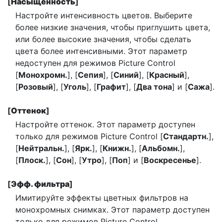
[
Насыщенность
]
Настройте интенсивность цветов. Выберите
более низкие значения, чтобы приглушить цвета,
или более высокие значения, чтобы сделать
цвета более интенсивными. Этот параметр
недоступен для режимов Picture Control
[
Монохромн.
], [
Сепия
], [
Синий
], [
Красный
],
[
Розовый
], [
Уголь
], [
Графит
], [
Два тона
] и [
Сажа
].
[
Оттенок
]
Настройте оттенок. Этот параметр доступен
только для режимов Picture Control [
Стандартн.
],
[
Нейтральн.
], [
Ярк.
], [
Книжн.
], [
Альбомн.
],
[
Плоск.
], [
Сон
], [
Утро
], [
Поп
] и [
Воскресенье
].
[
Эфф. фильтра
]
Имитируйте эффекты цветных фильтров на
монохромных снимках. Этот параметр доступен
только для режимов Picture Control