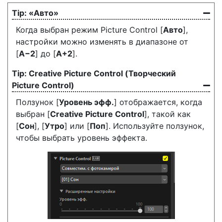
«Авто»
Когда выбран режим Picture Control [
Авто
],
настройки можно изменять в диапазоне от
[
A−2
] до [
A+2
].
Creative Picture Control (Творческий
Picture Control)
Ползунок [
Уровень эфф.
] отображается, когда
выбран [
Creative Picture Control
], такой как
[
Сон
], [
Утро
] или [
Поп
]. Используйте ползунок,
чтобы выбрать уровень эффекта.