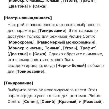
[
Монохр. с насыщ. Тонами
], [
Уголь
], [
Графит
],
[
Два тона
] и [
Сажа
].
[
Настр. насыщенность
]
Настройте насыщенность оттенка, выбранного
для параметра [
Тонирование
]. Этот параметр
доступен только для режимов Picture Control
[
Монохромн.
], [
Равномерный монохромный
],
[
Монохр. с насыщ. Тонами
], [
Уголь
], [
Графит
],
[
Два тона
] и [
Сажа
]. Однако обратите внимание,
что насыщенность не может быть
скорректирована, когда [
Черно-белый
] выбрано
для [
Тонирование
].
[
Тонирование
]
Выберите оттенок используемого цвета. Этот
параметр доступен только для режимов Picture
Control [
Сепия
], [
Синий
], [
Красный
] и [
Розовый
].