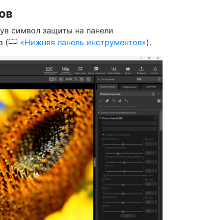
ов
нув символ защиты на панели
0
 (
Нижняя панель инструментов
).