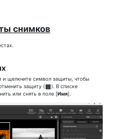
ты снимков
стах.
ях
 и щелкните символ защиты, чтобы
 отменить защиту (
). В списке
ть или снять в поле [
Имя
].