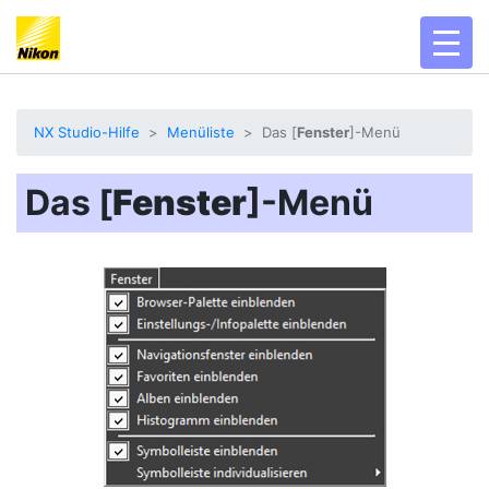
toggl
NX Studio-Hilfe
Menüliste
Das [
Fenster
]-Menü
Das [
Fenster
]-Menü