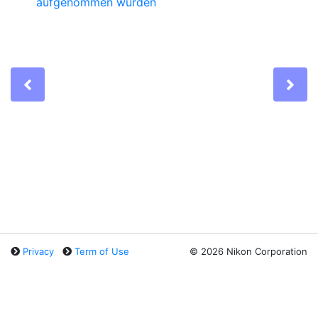
aufgenommen wurden
Previous
Ne
Privacy
Term of Use
©
2026 Nikon Corporation