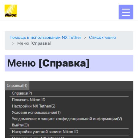
toggl
Помощь в использовании NX Tether
Список меню
Меню [
Справка
]
Меню [
Справка
]