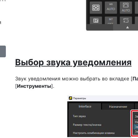
я
о
Выбор звука уведомления
Звук уведомления можно выбрать во вкладке [
П
[
Инструменты
].