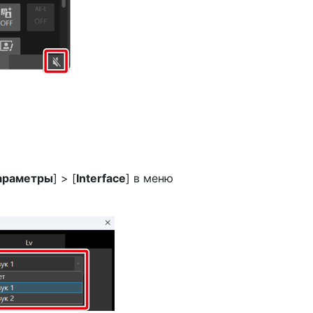
араметры
] > [
Interface
] в меню