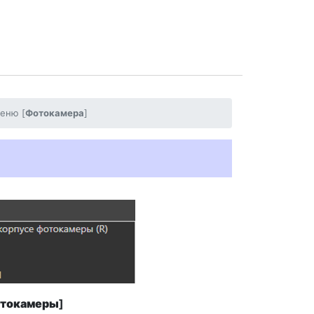
еню [
Фотокамера
]
отокамеры
]