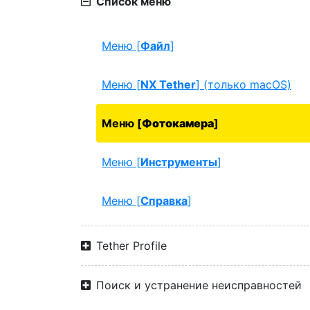
Список меню
Меню [
Файл
]
Меню [
NX Tether
] (только macOS)
Меню [
Фотокамера
]
Меню [
Инструменты
]
Меню [
Справка
]
Tether Profile
Поиск и устранение неисправностей