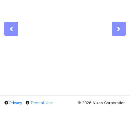
Previous
Ne
Privacy
Term of Use
©
2026 Nikon Corporation