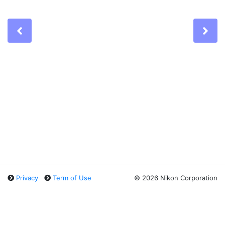
Previous
Ne
Privacy
Term of Use
©
2026 Nikon Corporation